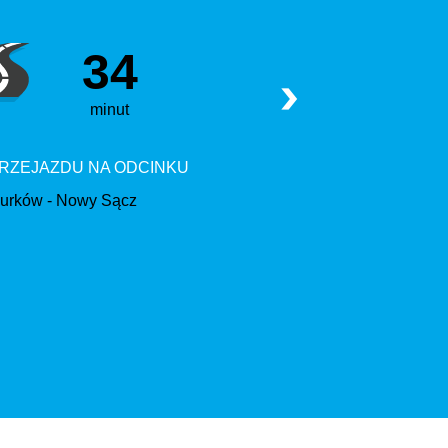
34
3
minut
minut
RZEJAZDU NA ODCINKU
CZAS PRZEJAZDU NA O
urków - Nowy Sącz
Limanowa - Muchów