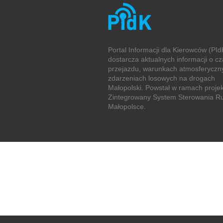
Portal Informacji dla Kierowców (PId
dostarcza aktualnych informacji o c
przejazdu, warunkach atmosferyczny
zdarzeniach losowych na drogach
Małopolski. Powstał w ramach proje
Zintegrowany System Sterowania 
Małopolsce.