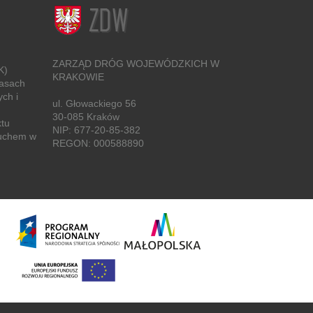
ZARZĄD DRÓG WOJEWÓDZKICH W
K)
KRAKOWIE
zasach
ch i
ul. Głowackiego 56
30-085 Kraków
ktu
NIP: 677-20-85-382
Ruchem w
REGON: 000588890