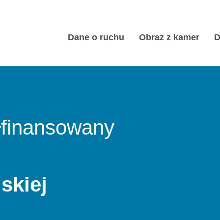
Dane o ruchu
Obraz z kamer
D
ery
ery
łfinansowany
ny Dunajec
anowa
trum
trum
skiej